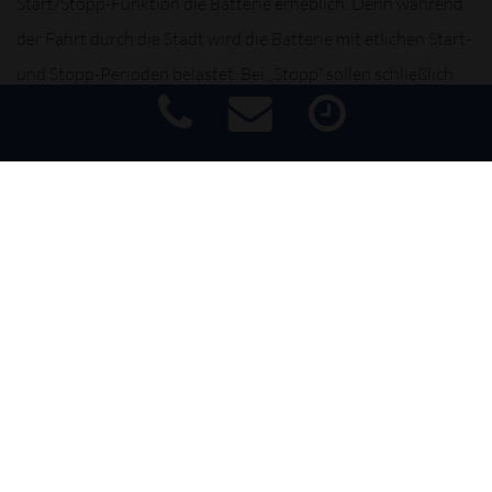
Start/Stopp-Funktion die Batterie erheblich. Denn während
der Fahrt durch die Stadt wird die Batterie mit etlichen Start-
und Stopp-Perioden belastet. Bei „Stopp“ sollen schließlich
elektrische Verbraucher wie Licht, Scheibenwischer und
Multimedia-Dienste weiterhin ihren Dienst verrichten – auch
wenn die Batterie nicht durch den laufenden Motor versorgt
Impressum
|
Haftungsausschluss
|
Datenschutz
|
Barrierefreiheit
wird. Die Belastung durch ein ständiges Ent- und Aufladen
steigt.
Wir checken Ihre Batterie auf Ladezustand. Und sollten Sie
eine neue Batterie benötigen, beraten wir Sie gern über unser
Sortiment an leistungsstarken, langlebigen und sicheren
Batterien in Erstausrüsterqualität. Und selbstverständlich
entsorgen wir Ihre Altbatterie umweltgerecht und