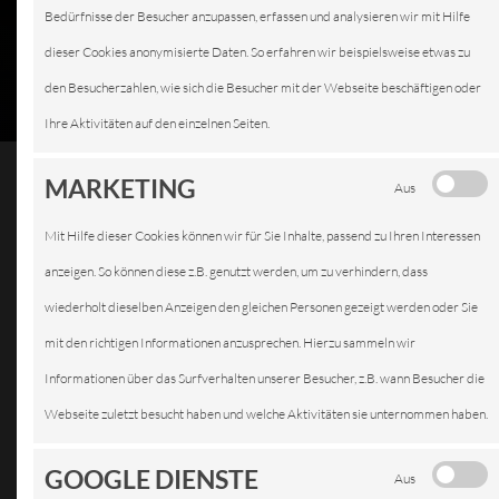
Bedürfnisse der Besucher anzupassen, erfassen und analysieren wir mit Hilfe
dieser Cookies anonymisierte Daten. So erfahren wir beispielsweise etwas zu
den Besucherzahlen, wie sich die Besucher mit der Webseite beschäftigen oder
Ihre Aktivitäten auf den einzelnen Seiten.
MARKETING
Aus
Mit Hilfe dieser Cookies können wir für Sie Inhalte, passend zu Ihren Interessen
BATTERIEDIENST
anzeigen. So können diese z.B. genutzt werden, um zu verhindern, dass
wiederholt dieselben Anzeigen den gleichen Personen gezeigt werden oder Sie
mit den richtigen Informationen anzusprechen. Hierzu sammeln wir
Informationen über das Surfverhalten unserer Besucher, z.B. wann Besucher die
Die
Webseite zuletzt besucht haben und welche Aktivitäten sie unternommen haben.
GOOGLE DIENSTE
Aus