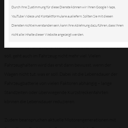
Durch Ihre Zustimmung für diese Dienste können wir Ihnen Google Maps,
YouTube Videos und Kontaktformulare ausliefern. Sollten Sie mit diesen
Diensten nicht einverstanden sein, kann Ihre Ablehnung dazu führen, dass Ihnen
nicht alle Inhalte dieser Website angezeigt werden.
Autobatterie ist das Herz des Motors und ein elementares
Bauteil Ihres Fahrzeuges. Wenn sie nicht funktioniert wie sie
soll, geht auch im Fahrzeug nicht mehr viel. Vielen
Fahrzeughaltern wird das erst dann bewusst, wenn der
Wagen nicht tut, was er soll. Dabei ist die Lebensdauer der
Fahrzeugbatterie von vielen Faktoren abhängig – lange
Standzeiten oder überwiegende Kurzstreckenfahrten
können die Lebensdauer reduzieren.
Zudem beanspruchen aktuelle Motorengenerationen mit