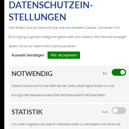
DATEN­SCHUTZ­EIN­
STELLUNGEN
KFZ-SERVICE IN
Hier finden Sie eine Übersicht über alle verwendeten Cookies. Sie können Ihre
WEILBURG
Einwilligung zu ganzen Kategorien geben oder sich weitere Informationen anzeigen
LEISTUNGEN
lassen und so nur bestimmte Cookie auswählen.
Auswahl bestätigen
Alle akzeptieren
NOTWENDIG
Ein
Diese Cookies sind für den Betrieb der Seite unbedingt erforderlich und
ermöglichen beispielsweise sicherheitsrelevante Funktionalitäten.
STATISTIK
Aus
Um unser Angebot und unsere Webseite weiter zu verbessern und sie an die